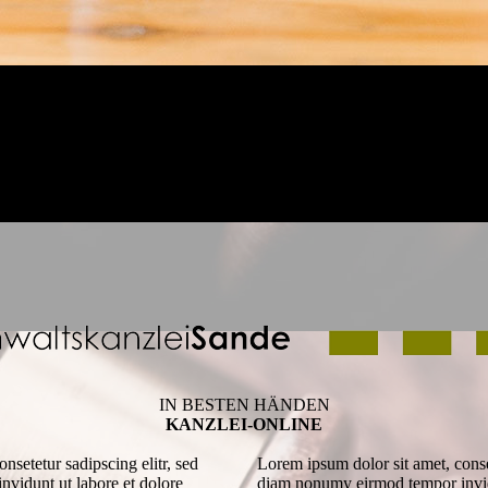
IN BESTEN HÄNDEN
KANZLEI-ONLINE
nsetetur sadipscing elitr, sed
Lorem ipsum dolor sit amet, conset
vidunt ut labore et dolore
diam nonumy eirmod tempor invidu