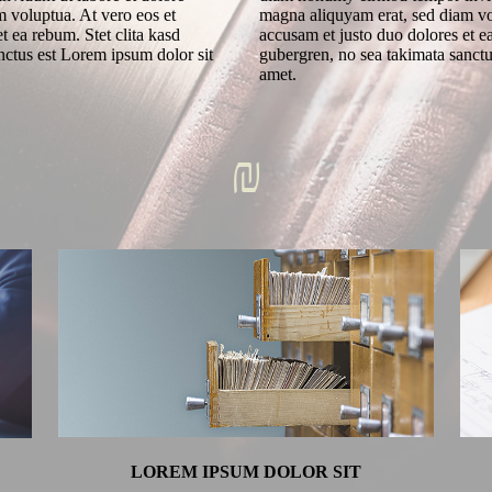
 voluptua. At vero eos et
magna aliquyam erat, sed diam vo
t ea rebum. Stet clita kasd
accusam et justo duo dolores et ea
nctus est Lorem ipsum dolor sit
gubergren, no sea takimata sanctu
amet.
₪
LOREM IPSUM DOLOR SIT