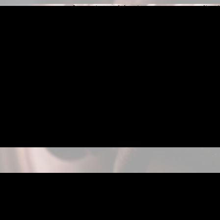
Lorem ipsum dolor sit amet, consetetur sadipsc
elitr, sed diam nonumy eirmod tempor invidunt
labore.