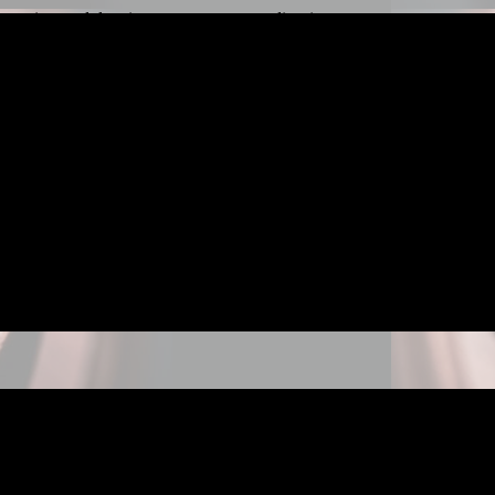
rem ipsum dolor sit amet, consetetur sadipscing
itr, sed diam nonumy eirmod tempor invidunt ut
labore.