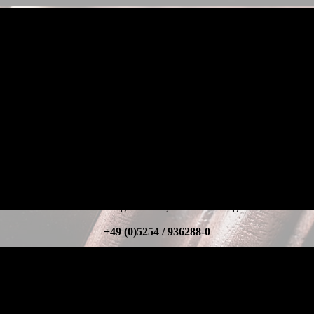
Lo
Lorem ipsum dolor sit amet, consetetur sadipscing
ing
el
elitr, sed diam nonumy eirmod tempor invidunt ut
 ut
labore.
Falls Sie noch Fragen haben, rufen Sie uns gerne an!
+49 (0)5254 / 936288-0