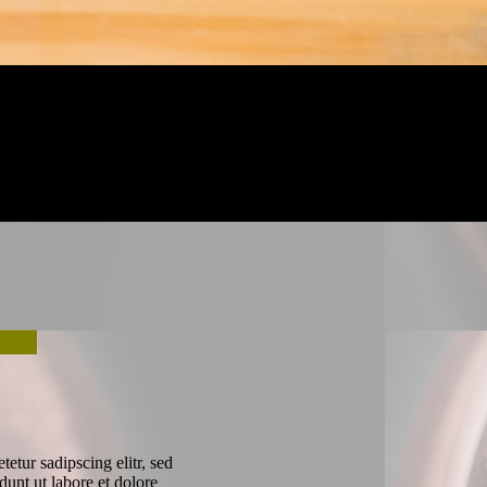
etur sadipscing elitr, sed
nt ut labore et dolore